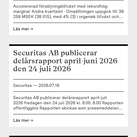
Accelererad försäljningstillväxt med rekordhög
marginal Andra kvartalet · Omsättningen uppgick till 39
259 MSEK (38 015), med 4% (3) i organisk tillväxt och
2% (5) förvärvad tillväxt netto. Valutaeffekter
påverkade omsättningen med –3% (–8). · Organisk
Läs mer →
försäljningstillväxt var stark för EMEIA och god för
Americas, Global Technologies och Entrance Systems.
Organisk försäljning minskade för Asia Pacific. · Fem
förvärv genomfördes i kvartalet med en total
Securitas AB publicerar
årsomsättning om cirka 2 000 MSEK. En avyttring
slutfördes i kvartalet. · Rörelseresultatet[1] (EBITA)
delårsrapport april-juni 2026
uppgick till 7 091 MSEK
den 24 juli 2026
Securitas
—
2026
.
07
.
16
Securitas AB publicerar delårsrapport april-juli
2026 fredagen den 24 juli 2026 kl. 8.00. 8.00 Rapporten
offentliggörs Rapporten skickas som pressmeddelande
via Cision (www.cision.se) och publiceras automatiskt
på www.securitas.com efter offentliggörande.
Läs mer →
9.00 Presentationsbilder tillgängliga För
presentationsbilder, följ länken
www.securitas.com/sv/investerare/finansiella-