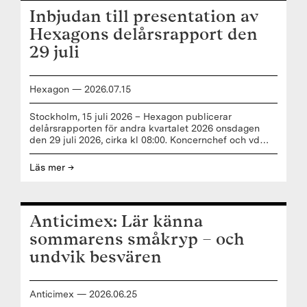
rapporter-och-presentationer 9.30 Telefonkonferens
Inbjudan till presentation av
och ljudsändning Analytiker och media inbjuds att
delta i en telefonkonferens kl. 9.30 där Securitas
Hexagons delårsrapport den
VD och koncernchef Magnus Ahlqvist och
29 juli
Hexagon
—
2026
.
07
.
15
Stockholm, 15 juli 2026 – Hexagon publicerar
delårsrapporten för andra kvartalet 2026 onsdagen
den 29 juli 2026, cirka kl 08:00. Koncernchef och vd
Anders Svensson och finanschef Enrique Patrickson
presenterar resultatet under en direktsänd
Läs mer →
webbsändning och telefonkonferens samma dag kl.
10:00. Presentationen hålls på engelska.
Webbsändning: Webbsändningen kommer att sändas
här (https://edge.media-server.com/mmc/p/xx8qvthx).
Anticimex: Lär känna
Telefonkonferens: För att delta i telefonkonferensen
och frågestunden, vänligen registrera
sommarens småkryp – och
dig här (https://register-conf.media-
undvik besvären
server.com/register/
Anticimex
—
2026
.
06
.
25