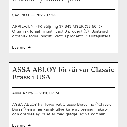
Securitas
—
2026
.
07
.
24
APRIL–JUNI · Försäljning 37 843 MSEK (38 564) ·
Organisk försäljningstillväxt 0 procent (5) · Justerad
organisk försäljningstillväxt 3 procent* · Valutajusterad
försäljningstillväxt inom teknik och säkerhetslösningar
5 procent (4) · Rörelseresultat före avskrivningar 2 824
Läs mer →
MSEK (2 798) · Rörelsemarginal 7,5 procent (7,3) ·
Justerad rörelsemarginal 7,6 procent (7,5)* ·
Jämförelsestörande poster –46 MSEK (–166) · Vinst per
aktie, 2,88 SEK (2,56) · Vinst per aktie före
ASSA ABLOY förvärvar Classic
jämförelsestörande poster 2,94 SEK (2,79) · Rörelsens
kassaflöde 87 procent (106)
Brass i USA
Assa Abloy
—
2026
.
07
.
24
ASSA ABLOY har förvärvat Classic Brass Inc (”Classic
Brass”), en amerikansk tillverkare av premium skåp-
och dörrbeslag. ”Det är med glädje jag välkomnar
Classic Brass till ASSA ABLOY. Detta förvärv ligger i
linje med vår strategi att stärka vår position på mogna
Läs mer →