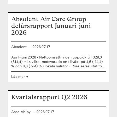
marknader genom att tillföra kompletterande
produkter och lösningar till vår kärnverksamhet”, säger
Nico Delvaux, VD och koncernchef ASSA ABLOY.
"Classic Brass är känt för sina handgjorda,
Absolent Air Care Group
designdrivna produkter som kombinerar tidlöst
hantverk, amerikansk tillverkning och modern
delårsrapport Januari-juni
kundanpassning”, säger Lucas Boselli,
2026
Absolent
—
2026
.
07
.
17
April-juni 2026 • Nettoomsättningen uppgick till 329,0
(314,4) mkr, vilket motsvarade en tillväxt på 4,6 (-14,4)
% och 6,8 (-9,4) % i lokala valutor. • Rörelseresultat före
avsk...
Läs mer →
Kvartalsrapport Q2 2026
Assa Abloy
—
2026
.
07
.
17