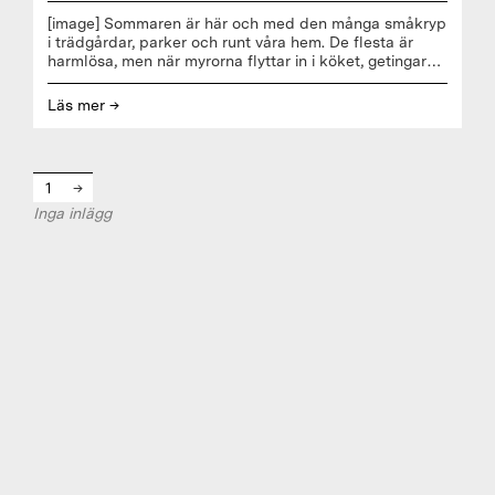
[image] Sommaren är här och med den många småkryp
i trädgårdar, parker och runt våra hem. De flesta är
harmlösa, men när myrorna flyttar in i köket, getingarna
surrar runt fikabordet eller fruktflugorna tar över
fruktskålen kan de snabbt bli mindre uppskattade. Nu
Läs mer →
har Anticimex tagit fram en guide till tio vanliga
sommarkryp – med fakta om deras betydelse i naturen
och råd för hur man minskar besvären. När det blir
varmare ökar aktiviteten bland insekter och andra
1
→
småkryp. De flesta är helt harmlösa och gör stor nytta i
naturen, som pollinering och nedbrytning. Samtidigt är
Inga inlägg
det vanligt