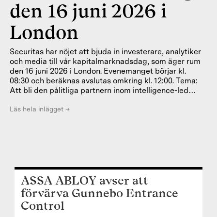
den 16 juni 2026 i
London
Securitas har nöjet att bjuda in investerare, analytiker
och media till vår kapitalmarknadsdag, som äger rum
den 16 juni 2026 i London. Evenemanget börjar kl.
08:30 och beräknas avslutas omkring kl. 12:00. Tema:
Att bli den pålitliga partnern inom intelligence-led
security Under kapitalmarknadsdagen kommer
företaget att redogöra för hur man planerar att uppnå
Läs hela inlägget
→
lönsam tillväxt under den kommande strategiska
perioden fram till 2030. Managementteamet kommer
att ge en ingående genomgång av viktig utveckling
inom intelligence-led security samt visa hur AI
förändrar konkurrenslandskapet. Detta
ASSA ABLOY avser att
förvärva Gunnebo Entrance
Control