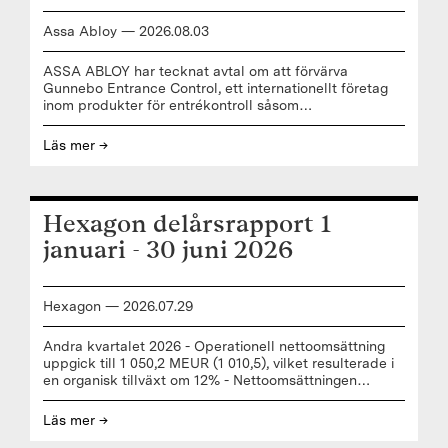
Assa Abloy
—
2026
.
08
.
03
ASSA ABLOY har tecknat avtal om att förvärva
Gunnebo Entrance Control, ett internationellt företag
inom produkter för entrékontroll såsom
höghastighetsgrindar, grindar för kollektivtrafik och
säkerhetskaruselldörrar. ”Jag ser fram emot att
Läs mer →
välkomna Gunnebo Entrance Control-teamet till ASSA
ABLOY. Detta förvärv ligger i linje med vår strategi att
stärka vår position på mogna marknader genom att
tillföra kompletterande produkter och lösningar till vår
Hexagon delårsrapport 1
kärnverksamhet”, säger Nico Delvaux, VD och
koncernchef ASSA ABLOY. “Gunnebo Entrance
januari - 30 juni 2026
Controls väletablerade produktportfölj
Hexagon
—
2026
.
07
.
29
Andra kvartalet 2026 - Operationell nettoomsättning
uppgick till 1 050,2 MEUR (1 010,5), vilket resulterade i
en organisk tillväxt om 12% - Nettoomsättningen
inklusive förvärvade förutbetalda intäkter uppgick till 1
050,2 MEUR (1 009,8) - Justerad bruttovinst uppgick till
Läs mer →
654,3 MEUR (646,5), resulterade i en bruttomarginal om