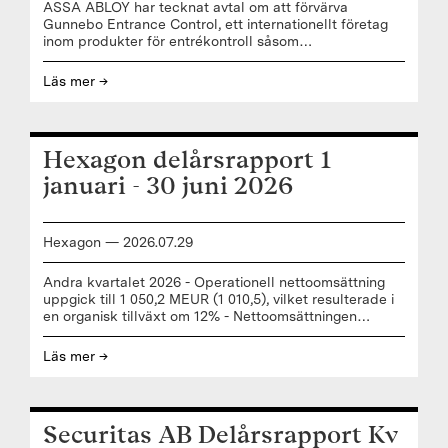
ASSA ABLOY har tecknat avtal om att förvärva
Gunnebo Entrance Control, ett internationellt företag
inom produkter för entrékontroll såsom
höghastighetsgrindar, grindar för kollektivtrafik och
säkerhetskaruselldörrar. ”Jag ser fram emot att
Läs mer →
välkomna Gunnebo Entrance Control-teamet till ASSA
ABLOY. Detta förvärv ligger i linje med vår strategi att
stärka vår position på mogna marknader genom att
tillföra kompletterande produkter och lösningar till vår
Hexagon delårsrapport 1
kärnverksamhet”, säger Nico Delvaux, VD och
koncernchef ASSA ABLOY. “Gunnebo Entrance
januari - 30 juni 2026
Controls väletablerade produktportfölj
Hexagon
—
2026
.
07
.
29
Andra kvartalet 2026 - Operationell nettoomsättning
uppgick till 1 050,2 MEUR (1 010,5), vilket resulterade i
en organisk tillväxt om 12% - Nettoomsättningen
inklusive förvärvade förutbetalda intäkter uppgick till 1
050,2 MEUR (1 009,8) - Justerad bruttovinst uppgick till
Läs mer →
654,3 MEUR (646,5), resulterade i en bruttomarginal om
62,3% (64,0) - EBITAC uppgick till 255,1 MEUR (225,5),
motsvarande en EBITAC-marginal om 24,3% (22,3%)
- EBIT1 uppgick till 272,0 MEUR (260,0), motsvarande
Securitas AB Delårsrapport Kv
en justerad rörelsemarginal om 25,9% (25,7) - Justerat