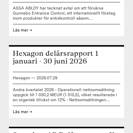
ASSA ABLOY har tecknat avtal om att förvärva
Gunnebo Entrance Control, ett internationellt företag
inom produkter för entrékontroll såsom
höghastighetsgrindar, grindar för kollektivtrafik och
säkerhetskaruselldörrar. ”Jag ser fram emot att
Läs mer →
välkomna Gunnebo Entrance Control-teamet till ASSA
ABLOY. Detta förvärv ligger i linje med vår strategi att
stärka vår position på mogna marknader genom att
tillföra kompletterande produkter och lösningar till vår
Hexagon delårsrapport 1
kärnverksamhet”, säger Nico Delvaux, VD och
koncernchef ASSA ABLOY. “Gunnebo Entrance
januari - 30 juni 2026
Controls väletablerade produktportfölj
Hexagon
—
2026
.
07
.
29
Andra kvartalet 2026 - Operationell nettoomsättning
uppgick till 1 050,2 MEUR (1 010,5), vilket resulterade i
en organisk tillväxt om 12% - Nettoomsättningen
inklusive förvärvade förutbetalda intäkter uppgick till 1
050,2 MEUR (1 009,8) - Justerad bruttovinst uppgick till
Läs mer →
654,3 MEUR (646,5), resulterade i en bruttomarginal om
62,3% (64,0) - EBITAC uppgick till 255,1 MEUR (225,5),
motsvarande en EBITAC-marginal om 24,3% (22,3%)
- EBIT1 uppgick till 272,0 MEUR (260,0), motsvarande