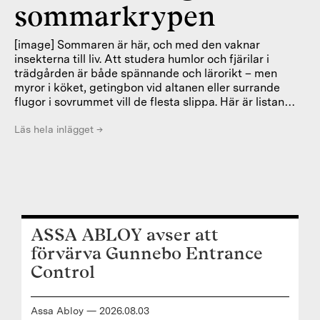
sommarkrypen
[image] Sommaren är här, och med den vaknar
insekterna till liv. Att studera humlor och fjärilar i
trädgården är både spännande och lärorikt – men
myror i köket, getingbon vid altanen eller surrande
flugor i sovrummet vill de flesta slippa. Här är listan
över de vanligaste sommarkrypen som gärna söker sig
inomhus och vad du kan göra för att minska besvären.
Läs hela inlägget
→
När det är varmare ute blir det mer aktivitet bland alla
insekter. De är en viktig del av ekosystemet, men vissa
söker sig gärna in i våra hem i jakt på mat eller skydd.
Även om de flesta är harmlösa kan de bli ett
irritationsmoment
ASSA ABLOY avser att
förvärva Gunnebo Entrance
Control
Assa Abloy
—
2026
.
08
.
03